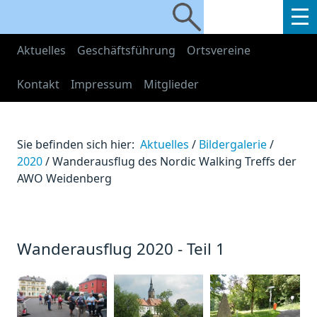
Aktuelles
Geschäftsführung
Ortsvereine
Kontakt
Impressum
Mitglieder
Sie befinden sich hier:
Aktuelles
/
Bildergalerie
/
2020
/
Wanderausflug des Nordic Walking Treffs der
AWO Weidenberg
Wanderausflug 2020 - Teil 1